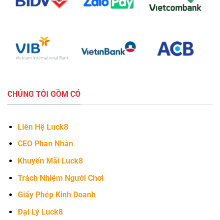
CHÚNG TÔI GỒM CÓ
Liên Hệ Luck8
CEO Phan Nhân
Khuyến Mãi Luck8
Trách Nhiệm Người Chơi
Giấy Phép Kinh Doanh
Đại Lý Luck8