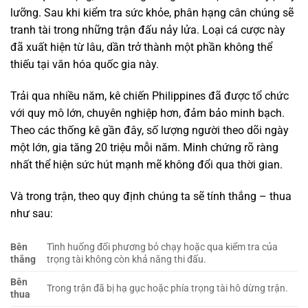
lưỡng. Sau khi kiểm tra sức khỏe, phân hạng cân chúng sẽ
tranh tài trong những trận đấu nảy lửa. Loại cá cược này
đã xuất hiện từ lâu, dần trở thành một phần không thể
thiếu tại văn hóa quốc gia này.
Trải qua nhiều năm, kê chiến Philippines đã được tổ chức
với quy mô lớn, chuyên nghiệp hơn, đảm bảo minh bạch.
Theo các thống kê gần đây, số lượng người theo dõi ngày
một lớn, gia tăng 20 triệu mỗi năm. Minh chứng rõ ràng
nhất thể hiện sức hút mạnh mẽ không đổi qua thời gian.
Và trong trận, theo quy định chúng ta sẽ tính thắng – thua
như sau:
Bên
Tình huống đối phương bỏ chạy hoặc qua kiểm tra của
thắng
trọng tài không còn khả năng thi đấu.
Bên
Trong trận đã bị hạ gục hoặc phía trọng tài hô dừng trận.
thua