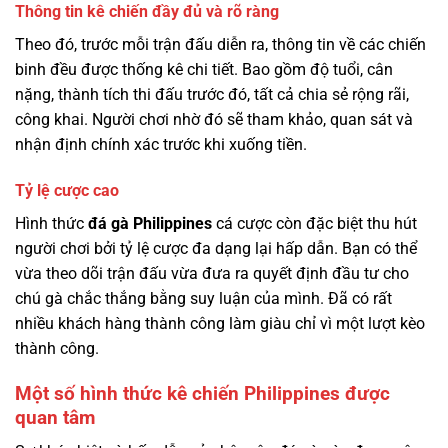
Thông tin kê chiến đầy đủ và rõ ràng
Theo đó, trước mỗi trận đấu diễn ra, thông tin về các chiến
binh đều được thống kê chi tiết. Bao gồm độ tuổi, cân
nặng, thành tích thi đấu trước đó, tất cả chia sẻ rộng rãi,
công khai. Người chơi nhờ đó sẽ tham khảo, quan sát và
nhận định chính xác trước khi xuống tiền.
Tỷ lệ cược cao
Hình thức
đá gà Philippines
cá cược còn đặc biệt thu hút
người chơi bởi tỷ lệ cược đa dạng lại hấp dẫn. Bạn có thể
vừa theo dõi trận đấu vừa đưa ra quyết định đầu tư cho
chú gà chắc thắng bằng suy luận của mình. Đã có rất
nhiều khách hàng thành công làm giàu chỉ vì một lượt kèo
thành công.
Một số hình thức kê chiến Philippines được
quan tâm