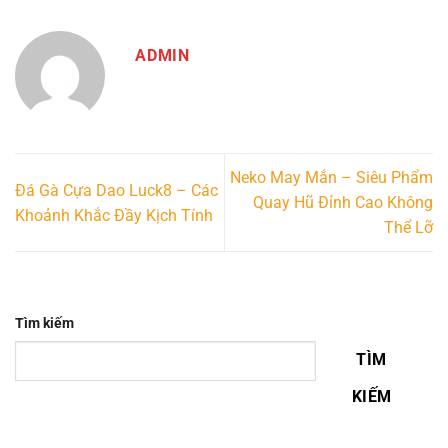
ADMIN
Neko May Mắn – Siêu Phẩm
Đá Gà Cựa Dao Luck8 – Các
Quay Hũ Đỉnh Cao Không
Khoảnh Khắc Đầy Kịch Tính
Thể Lỡ
Tìm kiếm
TÌM
KIẾM