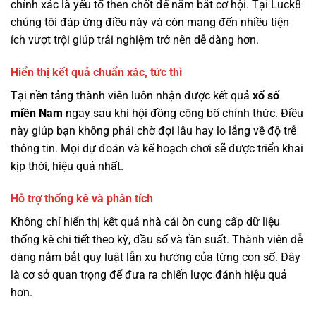
chính xác là yếu tố then chốt để nắm bắt cơ hội. Tại Luck8
chúng tôi đáp ứng điều này và còn mang đến nhiều tiện
ích vượt trội giúp trải nghiệm trở nên dễ dàng hơn.
Hiển thị kết quả chuẩn xác, tức thì
Tại nền tảng thành viên luôn nhận được kết quả
xổ số
miền Nam
ngay sau khi hội đồng công bố chính thức. Điều
này giúp bạn không phải chờ đợi lâu hay lo lắng về độ trễ
thông tin. Mọi dự đoán và kế hoạch chơi sẽ được triển khai
kịp thời, hiệu quả nhất.
Hỗ trợ thống kê và phân tích
Không chỉ hiển thị kết quả nhà cái òn cung cấp dữ liệu
thống kê chi tiết theo kỳ, đầu số và tần suất. Thành viên dễ
dàng nắm bắt quy luật lẫn xu hướng của từng con số. Đây
là cơ sở quan trọng để đưa ra chiến lược đánh hiệu quả
hơn.