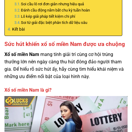
Soi cầu lô rơi đơn giản nhưng hiệu quả
Đánh cầu động nắm bắt chu kỳ tuần hoàn
Lô kép giải pháp tiết kiệm chi phí
Soi từ giải đặc biệt phân tích dữ liệu sâu
Kết bài
Sức hút khiến xổ số miền Nam được ưa chuộng
Xổ số miền Nam
mang tính giải trí cùng cơ hội trúng
thưởng lớn nên ngày càng thu hút đông đảo người tham
gia. Để hiểu rõ sức hút ấy, hãy cùng tìm hiểu khái niệm và
những ưu điểm nổi bật của loại hình này.
Xổ số miền Nam là gì?