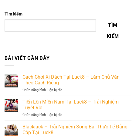
Tìm kiếm
TÌM
KIẾM
BÀI VIẾT GẦN ĐÂY
Cách Chơi Xì Dách Tại Luck8 – Làm Chủ Ván
Theo Cách Riêng
ở
Chức năng bình luận bị tắt
Cách
Chơi
Tiến Lên Miền Nam Tại Luck8 – Trải Nghiệm
Xì
Tuyệt Vời
Dách
ở
Chức năng bình luận bị tắt
Tại
Tiến
Luck8
Lên
Blackjack – Trải Nghiệm Sòng Bài Thực Tế Đẳng
–
Miền
Làm
Cấp Tại Luck8
Nam