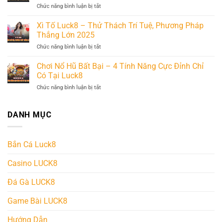
Chủ
ở
Chức năng bình luận bị tắt
Tại
Ván
Blackjack
Luck8
Theo
–
Xì Tố Luck8 – Thử Thách Trí Tuệ, Phương Pháp
–
Cách
Trải
Trải
Thắng Lớn 2025
Riêng
Nghiệm
Nghiệm
ở
Chức năng bình luận bị tắt
Sòng
Tuyệt
Xì
Bài
Vời
Tố
Chơi Nổ Hũ Bất Bại – 4 Tính Năng Cực Đỉnh Chỉ
Thực
Luck8
Tế
Có Tại Luck8
–
Đẳng
ở
Chức năng bình luận bị tắt
Thử
Cấp
Chơi
Thách
Tại
Nổ
Trí
Luck8
Hũ
DANH MỤC
Tuệ,
Bất
Phương
Bại
Pháp
–
Thắng
Bắn Cá Luck8
4
Lớn
Tính
2025
Casino LUCK8
Năng
Cực
Đỉnh
Đá Gà LUCK8
Chỉ
Có
Game Bài LUCK8
Tại
Luck8
Hướng Dẫn